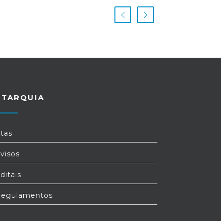
UTARQUIA
tas
visos
ditais
egulamentos