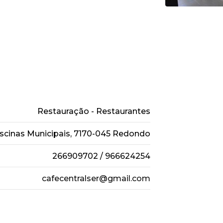
Restauração - Restaurantes
scinas Municipais, 7170-045 Redondo
266909702 / 966624254
cafecentralser@gmail.com