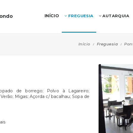
INÍCIO
dondo
FREGUESIA
AUTARQUIA
Início
Freguesia
Pon
ado de borrego; Polvo à Lagareiro;
 Verão;
Migas; Açorda c/ bacalhau;
Sopa de
ais