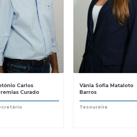
ntónio Carlos
Vânia Sofia Mataloto
eremias Curado
Barros
ecretário
Tesoureira