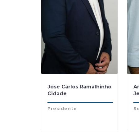
José Carlos Ramalhinho
A
Cidade
J
Presidente
S