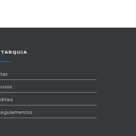
UTARQUIA
tas
visos
ditais
egulamentos