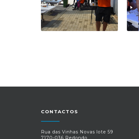
CONTACTOS
Rua das Vinhas Novas lote 59
7170-036 Redondo