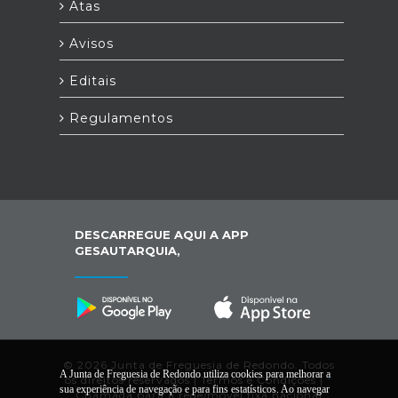
Atas
Avisos
Editais
Regulamentos
DESCARREGUE AQUI A APP
GESAUTARQUIA,
© 2026 Junta de Freguesia de Redondo. Todos
A Junta de Freguesia de Redondo utiliza cookies para melhorar a
os direitos reservados |
Termos e Condições
|
*
sua experiência de navegação e para fins estatísticos. Ao navegar
Chamada para a rede/móvel fixa nacional