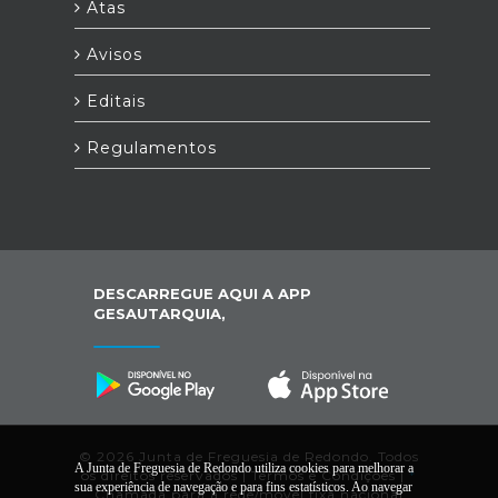
Atas
Avisos
Editais
Regulamentos
DESCARREGUE AQUI A APP
GESAUTARQUIA,
© 2026 Junta de Freguesia de Redondo. Todos
A Junta de Freguesia de Redondo utiliza cookies para melhorar a
os direitos reservados |
Termos e Condições
|
*
sua experiência de navegação e para fins estatísticos. Ao navegar
Chamada para a rede/móvel fixa nacional