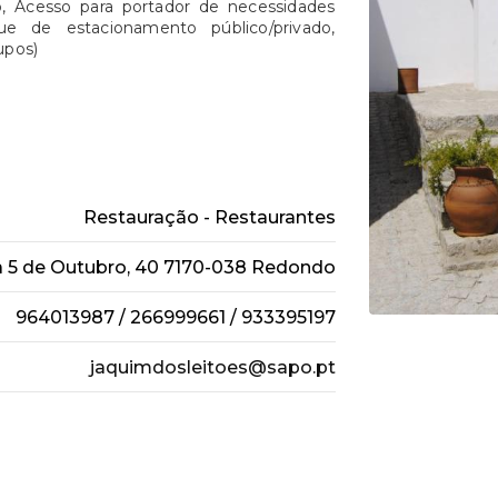
o, Acesso para portador de necessidades
ue de estacionamento público/privado,
upos)
Restauração - Restaurantes
 5 de Outubro, 40 7170-038 Redondo
964013987 / 266999661 / 933395197
jaquimdosleitoes@sapo.pt