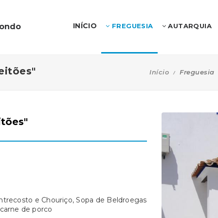
INÍCIO
dondo
FREGUESIA
AUTARQUIA
eitões"
Início
Freguesia
itões"
recosto e Chouriço, Sopa de Beldroegas
 carne de porco