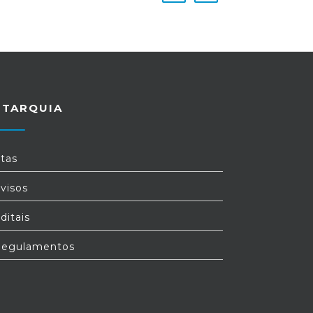
UTARQUIA
tas
visos
ditais
egulamentos