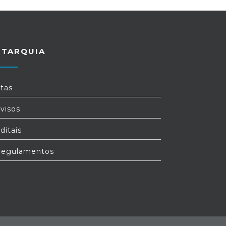
UTARQUIA
tas
visos
ditais
egulamentos