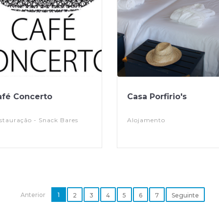
afé Concerto
Casa Porfirio's
stauração - Snack Bares
Alojamento
Anterior
1
2
3
4
5
6
7
Seguinte