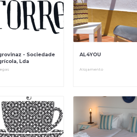
grovinaz - Sociedade
AL4YOU
rícola, Lda
egas
Alojamento