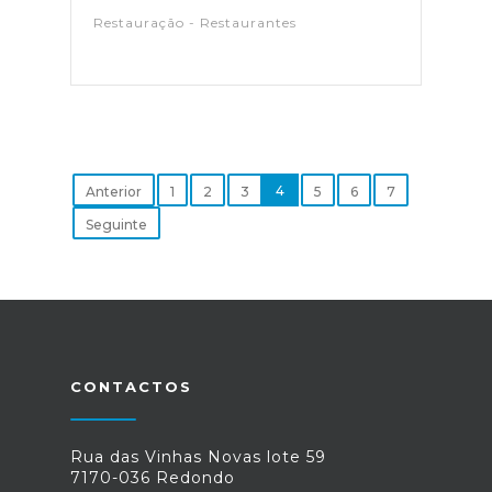
Restauração - Restaurantes
4
Anterior
1
2
3
5
6
7
Seguinte
CONTACTOS
Rua das Vinhas Novas lote 59
7170-036 Redondo