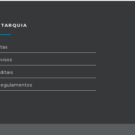
UTARQUIA
tas
visos
ditais
egulamentos