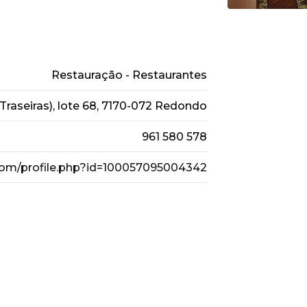
Restauração - Restaurantes
raseiras), lote 68, 7170-072 Redondo
961 580 578
com/profile.php?id=100057095004342