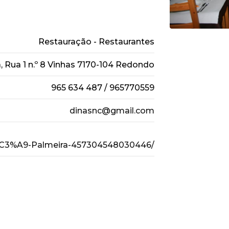
Restauração - Restaurantes
, Rua 1 n.º 8 Vinhas 7170-104 Redondo
965 634 487 / 965770559
dinasnc@gmail.com
%C3%A9-Palmeira-457304548030446/