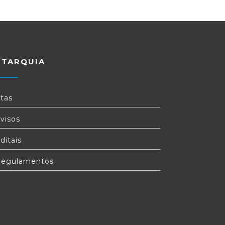
UTARQUIA
tas
visos
ditais
egulamentos