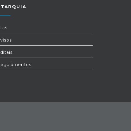
UTARQUIA
tas
visos
ditais
egulamentos