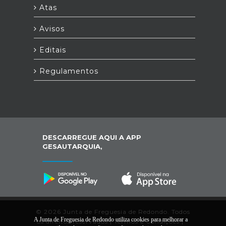
Atas
Avisos
Editais
Regulamentos
DESCARREGUE AQUI A APP
GESAUTARQUIA,
© 2026 Junta de Freguesia de Redondo. Todos
A Junta de Freguesia de Redondo utiliza cookies para melhorar a
os direitos reservados |
Termos e Condições
|
*