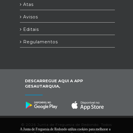
Atas
Avisos
Editais
Regulamentos
DESCARREGUE AQUI A APP
GESAUTARQUIA,
© 2026 Junta de Freguesia de Redondo. Todos
A Junta de Freguesia de Redondo utiliza cookies para melhorar a
os direitos reservados |
Termos e Condições
|
*