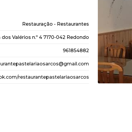
Restauração - Restaurantes
 dos Valérios n.º 4 7170-042 Redondo
961854882
aurantepastelariaosarcos@gmail.com
ok.com/restaurantepastelariaosarcos