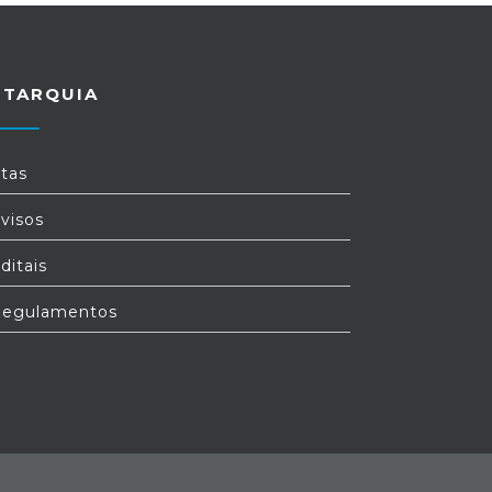
UTARQUIA
tas
visos
ditais
egulamentos