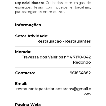
Especialidades:
Grelhados com migas de
espargos, feijão com poejos e bacalhau,
pratos regionais entre outros.
Informações
Setor Atividade:
Restauração - Restaurantes
Morada:
Travessa dos Valérios n.º 4 7170-042
Redondo
Contacto:
961854882
Email:
restaurantepastelariaosarcos@gmail.c
om
Página Web: