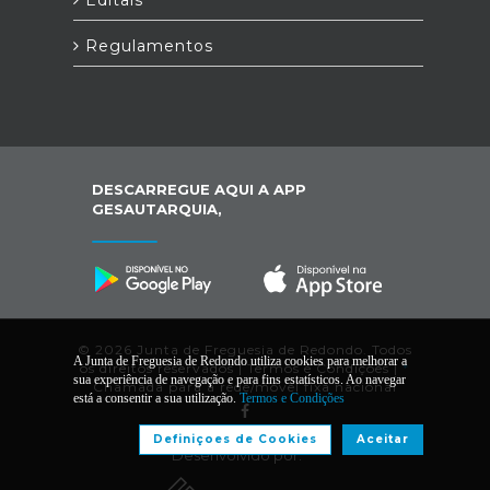
Editais
Regulamentos
DESCARREGUE AQUI A APP
GESAUTARQUIA,
© 2026 Junta de Freguesia de Redondo. Todos
A Junta de Freguesia de Redondo utiliza cookies para melhorar a
os direitos reservados |
Termos e Condições
|
*
sua experiência de navegação e para fins estatísticos. Ao navegar
Chamada para a rede/móvel fixa nacional
está a consentir a sua utilização.
Termos e Condições
Definiçoes de Cookies
Aceitar
Desenvolvido por: