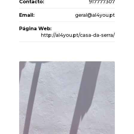
Contacto:
917777307
Email:
geral@al4you.pt
Página Web:
http://al4you.pt/casa-da-serra/