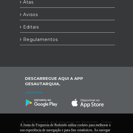
Atas
Avisos
Editais
Regulamentos
DESCARREGUE AQUI A APP
GESAUTARQUIA,
© 2026 Junta de Freguesia de Redondo. Todos
A Junta de Freguesia de Redondo utiliza cookies para melhorar a
os direitos reservados |
Termos e Condições
|
*
sua experiência de navegação e para fins estatísticos. Ao navegar
Chamada para a rede/móvel fixa nacional